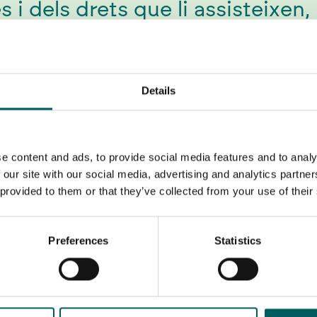
i dels drets que li assisteixen,
tecció de dades:
Details
TAMENT
:
Responsable: SIBILARE,
07, BARCELONA
a consulta/petició i donar una 
e content and ads, to provide social media features and to analy
 our site with our social media, advertising and analytics partn
entiment.
 provided to them or that they’ve collected from your use of their
o se cediran a tercers excepte e
ció necessària per donar contest
Preferences
Statistics
 Drets a accedir, rectificar, opos
tractament; a més d'acudir a l'
:
Pot consultar la informació ad