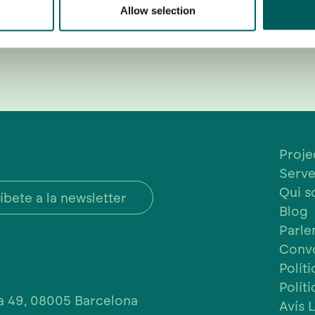
Allow selection
Proje
Serve
Qui 
íbete a la newsletter
Blog
Parl
Convo
Políti
Polít
ia 49, 08005 Barcelona
Avís 