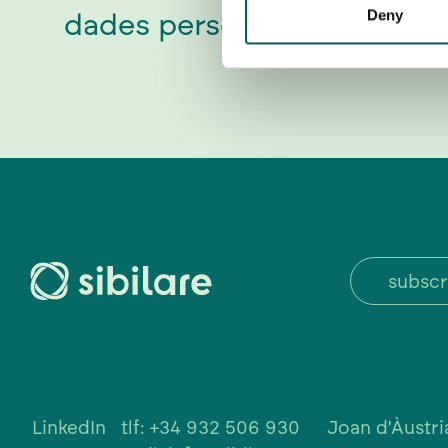
Deny
dades personals aquí.
subscr
LinkedIn
tlf: +34 932 506 930
Joan d'Àustr