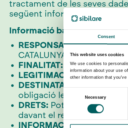
tractament de les seves dades 
següent informació.
Informació bàsica sobre pro
Consent
RESPONSABLE DEL TRAC
CATALUNYA, 72 2º 1ª, 080
This website uses cookies
FINALITAT
:
Gestionar la sev
We use cookies to personalis
information about your use of
LEGITIMACIÓ:
El seu cons
other information that you’ve
DESTINATARIS:
Les dades n
Consent
obligació legal o comunica
Necessary
Selection
DRETS:
Pot exercir els seus
davant el responsable del 
INFORMACIÓN ADICIONAL