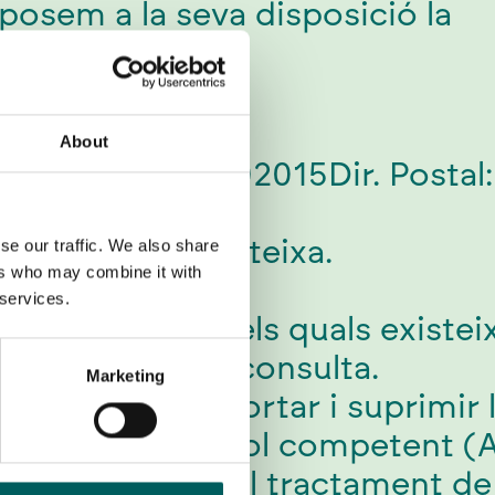
 posem a la seva disposició la
About
 SL- CIF: B66002015Dir. Posta
resposta a la mateixa.
se our traffic. We also share
ers who may combine it with
 services.
n els casos en els quals existei
ació a la seva consulta.
Marketing
ar-se, limitar, portar i suprimir
autoritat de control competent (
dicional sobre el tractament de