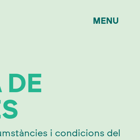
MENU
 DE
ES
umstàncies i condicions del