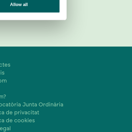
Allow all
ctes
is
som
em?
catòria Junta Ordinària
ca de privacitat
ica de cookies
Legal