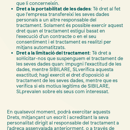
que li concerneixin.
Dret a la portabilitat de les dades
: Té dret al fet
que l'empresa transfereixi les seves dades
personals a un altre responsable del
tractament. Solament és possible exercir aquest
dret quan el tractament estigui basat en
l'execució d'un contracte o en el seu
consentiment i el tractament es realitzi per
mitjans automatitzats.
Dret a la limitació del tractament
: Té dret a
sol·licitar-nos que suspenguem el tractament de
les seves dades quan: impugni l'exactitud de les
dades, mentre SIBILARE, SLverifica aquesta
exactitud; hagi exercit el dret d'oposició al
tractament de les seves dades, mentre que es
verifica si els motius legítims de SIBILARE,
SLprevalen sobre els seus com interessat.
En qualsevol moment, podrà exercitar aquests
Drets, mitjançant un escrit i acreditant la seva
personalitat dirigit al responsable del tractament a
l'adreça assenyalada anteriorment, o a través de