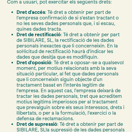
Com a usuari, pot exercitar els següents drets:
Dret d'accés
: Té dret a obtenir per part de
l'empresa confirmació de si s'estan tractant o
no les seves dades personals que, i si escau,
quines dades tracta.
Dret de rectificació
: Té dret a obtenir per part
de SIBILARE, SL, la rectificació de les dades
personals inexactes que li concerneixin. En la
sol·licitud de rectificació haurà d'indicar les
dades que desitja que es modifiquin.
Dret d'oposició
: Té dret a oposar-se a qualsevol
moment, per motius relacionats amb la seva
situació particular, al fet que dades personals
que li concerneixin siguin objecte d'un
tractament basat en l'interès legítim de
l'empresa. En aquest cas, l'empresa deixarà de
tractar les dades personals, tret que acreditem
motius legítims imperiosos per al tractament
que prevalguin sobre els seus interessos, drets i
llibertats, o per a la formulació, l'exercici o la
defensa de reclamacions.
Dret de supressió
: Té dret a obtenir per part de
SIBILARE, SLla supressió de les dades personals