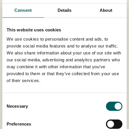
Consent
Details
About
Quines dades captem?
This website uses cookies
A través de la nostra pàgina web podem recaptar
We use cookies to personalise content and ads, to
dades personals per a diferents finalitats:
provide social media features and to analyse our traffic.
Sol·licitud d'informació per part de l'usuari
We also share information about your use of our site with
Captarem el seu nom, adreça de correu
our social media, advertising and analytics partners who
electrònic, número de telèfon, així com aquelles
dades personals que ens hagi facilitat amb
may combine it with other information that you’ve
motiu de la consulta plantejada.
provided to them or that they’ve collected from your use
Subscripció a newsletter
of their services.
Captarem la seva direcció de correu electrònic.
Treballar amb nosaltres mitjançant l'enviament
del currículum
Captarem el seu nom i cognoms, adreça de
Consent
correu electrònic, número de telèfon,
Necessary
Selection
experiència laboral i acadèmica, així com
qualsevol altra informació addicional que hagi
inclòs en el seu CV. Igualment, captarem la seva
Preferences
imatge mitjançant el vídeo de presentació que