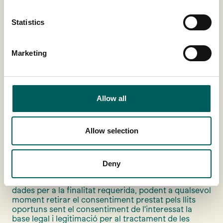
ens hagi facilitat.
Alta i accés al perfil d'usuari
Statistics
Captarem l'adreça de correu electrònic i
contrasenya, així com qualsevol altra dada que
s'hagi facilitat amb la finalitat de crear el
compte o perfil.
Marketing
Gestió dels comentaris en el bloc
Captarem qualsevol dada que s'hagi facilitat en
publicar el corresponent comentari.
Allow all
Depenent de la finalitat per la qual s'aporten les
dades, seran requerides les dades estrictament
Allow selection
necessàries.
És important que l'usuari sigui conscient de les
dades que aporta i la finalitat per la qual ho fa
Deny
perquè al moment que les facilita, està acceptant
que recopilem, emmagatzemem i utilitzem aquestes
dades per a la finalitat requerida, podent a qualsevol
moment retirar el consentiment prestat pels llits
oportuns sent el consentiment de l'interessat la
base legal i legitimació per al tractament de les